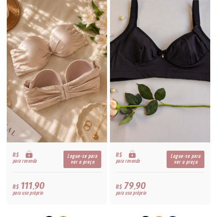
R$
R$
Logue-se para
Logue-se para
para revenda
para revenda
ver o preço
ver o preço
111,90
79,90
R$
R$
para uso próprio
para uso próprio