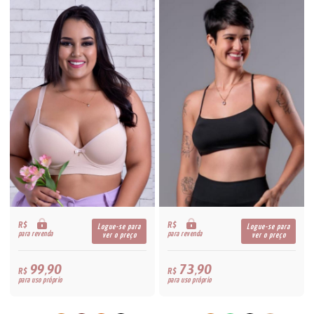
R$
R$
Logue-se para
Logue-se para
para revenda
para revenda
ver o preço
ver o preço
99,90
73,90
R$
R$
para uso próprio
para uso próprio