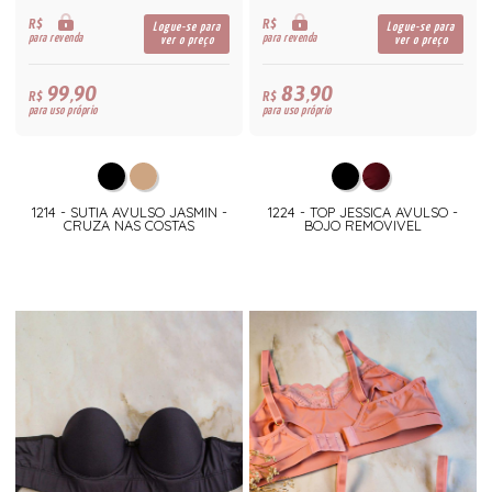
R$
R$
Logue-se para
Logue-se para
para revenda
para revenda
ver o preço
ver o preço
99,90
83,90
R$
R$
para uso próprio
para uso próprio
1214 - SUTIA AVULSO JASMIN -
1224 - TOP JESSICA AVULSO -
CRUZA NAS COSTAS
BOJO REMOVIVEL