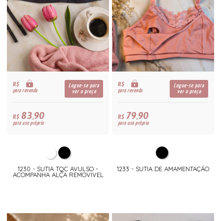
R$
R$
Logue-se para
Logue-se para
para revenda
para revenda
ver o preço
ver o preço
83,90
79,90
R$
R$
para uso próprio
para uso próprio
1230 - SUTIA TQC AVULSO -
1233 - SUTIA DE AMAMENTAÇÃO
ACOMPANHA ALÇA REMOVIVEL