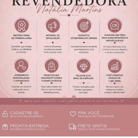
CADASTRE-SE
PRA VOCÊ
SEJA UMA REVENDEDORA
PEÇAS QUE SÃO TENDÊNCIAS!
PRONTA-ENTREGA
FRETE GRÁTIS
DA FÁBRICA PARA SUA LOJA
CONSULTE AS NOSSAS CONDIÇÕES