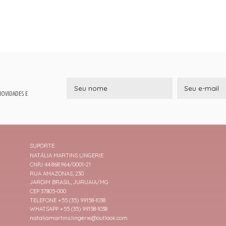
 NOVIDADES E
SUPORTE
NATÁLIA MARTINS LINGERIE
CNPJ 44.868.964/0001-21
RUA AMAZONAS, 230
JARDIM BRASIL, JURUAIA/MG
CEP 37805-000
TELEFONE +55 (35) 99158-1038
WHATSAPP +55 (35) 99158-1038
nataliamartins.lingerie@outlook.com