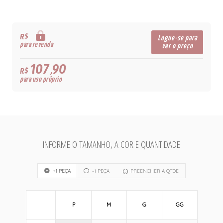
R$
Logue-se para
para revenda
ver o preço
107,90
R$
para uso próprio
INFORME O TAMANHO, A COR E QUANTIDADE
+1 PEÇA
-1 PEÇA
PREENCHER A QTDE
P
M
G
GG