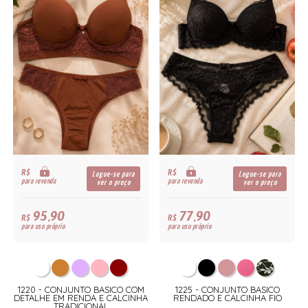
R$
R$
Logue-se para
Logue-se para
para revenda
para revenda
ver o preço
ver o preço
95,90
77,90
R$
R$
para uso próprio
para uso próprio
1220 - CONJUNTO BASICO COM
1225 - CONJUNTO BASICO
O
DETALHE EM RENDA E CALCINHA
RENDADO E CALCINHA FIO
TRADICIONAL