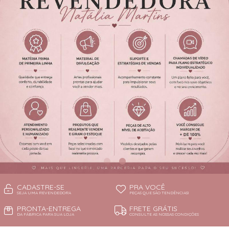
CADASTRE-SE
PRA VOCÊ
SEJA UMA REVENDEDORA
PEÇAS QUE SÃO TENDÊNCIAS!
PRONTA-ENTREGA
FRETE GRÁTIS
DA FÁBRICA PARA SUA LOJA
CONSULTE AS NOSSAS CONDIÇÕES