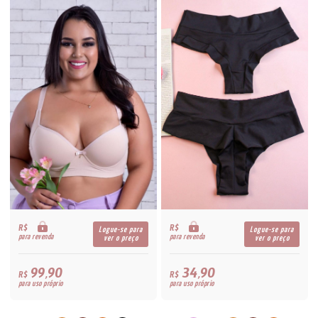
R$
R$
Logue-se para
Logue-se para
para revenda
para revenda
ver o preço
ver o preço
99,90
34,90
R$
R$
para uso próprio
para uso próprio