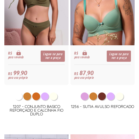
R$
R$
Logue-se para
Logue-se para
para revenda
para revenda
ver o preço
ver o preço
99,90
87,90
R$
R$
para uso próprio
para uso próprio
1207 - CONJUNTO BASICO
1256 - SUTIA AVULSO REFORCADO
REFORÇADO E CALCINHA FIO
DUPLO