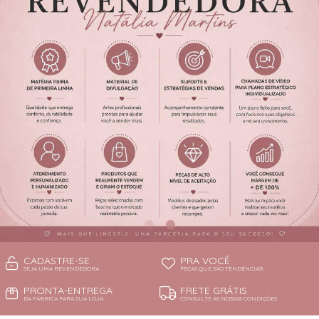
CADASTRE-SE
PRA VOCÊ
SEJA UMA REVENDEDORA
PEÇAS QUE SÃO TENDÊNCIAS!
PRONTA-ENTREGA
FRETE GRÁTIS
DA FÁBRICA PARA SUA LOJA
CONSULTE AS NOSSAS CONDIÇÕES