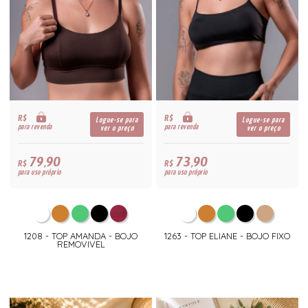
R$
R$
Logue-se para
Logue-se para
para revenda
para revenda
ver o preço
ver o preço
79,90
73,90
R$
R$
para uso próprio
para uso próprio
1208 - TOP AMANDA - BOJO
1263 - TOP ELIANE - BOJO FIXO
REMOVIVEL