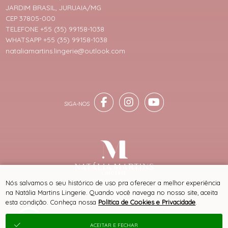
JARDIM BRASIL, JURUAIA/MG
CEP 37805-000
TELEFONE +55 (35) 99158-1038
WHATSAPP +55 (35) 99158-1038
nataliamartins.lingerie@outlook.com
® TODOS DIREITOS RESERVADOS
Nós salvamos o seu histórico de uso pra oferecer a melhor experiência
na Natália Martins Lingerie. Quando você navega no nosso site, aceita
esta condição. Conheça nossa
Política de Cookies e Privacidade
.
SITE 100% SEGURO
PLATAFORMA B2B
ACEITAR E FECHAR