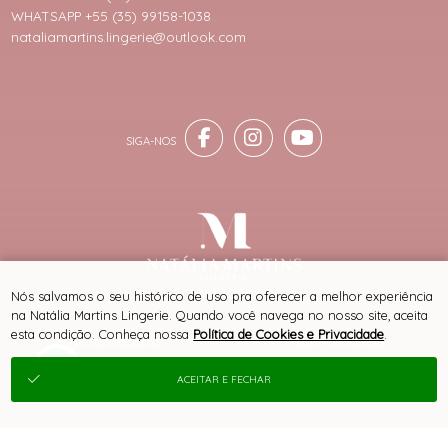
WHATSAPP +55 (35) 99158-1038
nataliamartins.lingerie@outlook.com
® TODOS DIREITOS RESERVADOS
Nós salvamos o seu histórico de uso pra oferecer a melhor experiência
na Natália Martins Lingerie. Quando você navega no nosso site, aceita
esta condição. Conheça nossa
Política de Cookies e Privacidade
.
SITE 100% SEGURO
PLATAFORMA B2B
ACEITAR E FECHAR