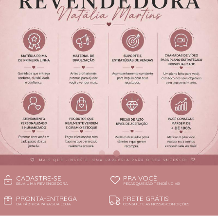
CADASTRE-SE
PRA VOCÊ
SEJA UMA REVENDEDORA
PEÇAS QUE SÃO TENDÊNCIAS!
PRONTA-ENTREGA
FRETE GRÁTIS
DA FÁBRICA PARA SUA LOJA
CONSULTE AS NOSSAS CONDIÇÕES